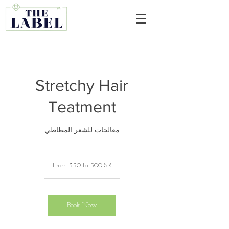
Stretchy Hair
Teatment
معالجات للشعر المطاطي
From
350
From 350 to 500 SR
to
500
SR
Book Now