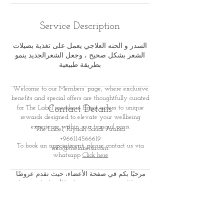
Service Description
السدر و الحنه العلاجي يعمل على تغذية بصيلات
الشعر بشكل صحيح ، وجعل الشعرالجديد ينمو
بطريقة طبيعية
Welcome to our Members’ page, where exclusive
benefits and special offers are thoughtfully curated
for
The Label members. Enjoy access to unique
Contact Details
rewards designed to elevate your wellbeing
experience within
our tranquil oasis.
The Label, Riyadh Saudi Arabia
+966114566619
To book an appointment, please contact us via
info@thelabelsa.com
whatsapp
Click here
مرحبًا بكم في صفحة الأعضاء، حيث نقدم عروضًا
ومزايا حصرية صُممت بعناية للأعضاء. استمتعوا
بمكافآت وتجارب خاصة تعزز
رحلتكم نحو الاسترخاء
والعناية الذاتية في أجوائنا الهادئة والفاخرة
لحجز موعد، يرجى التواصل معنا عبر الواتس