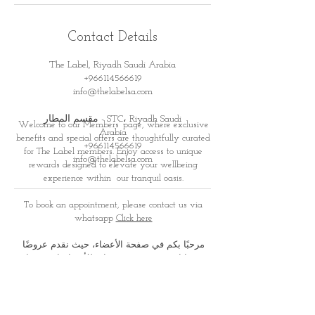
Contact Details
The Label, Riyadh Saudi Arabia
+966114566619
info@thelabelsa.com
مقسم المطار - STC، Riyadh Saudi
Welcome to our Members’ page, where exclusive
Arabia
benefits and special offers are thoughtfully curated
+966114566619
for
The Label members. Enjoy access to unique
info@thelabelsa.com
rewards designed to elevate your wellbeing
experience within
our tranquil oasis.
To book an appointment, please contact us via
whatsapp
Click here
مرحبًا بكم في صفحة الأعضاء، حيث نقدم عروضًا
ومزايا حصرية صُممت بعناية للأعضاء. استمتعوا
بمكافآت وتجارب خاصة تعزز
رحلتكم نحو الاسترخاء
والعناية الذاتية في أجوائنا الهادئة والفاخرة
لحجز موعد، يرجى التواصل معنا عبر الواتس