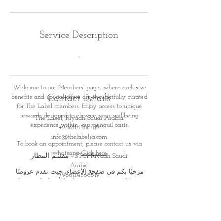
Service Description
,
Welcome to our Members’ page, where exclusive
benefits and special offers are thoughtfully curated
Contact Details
for
The Label members. Enjoy access to unique
rewards designed to elevate your wellbeing
The Label, Riyadh Saudi Arabia
experience within
our tranquil oasis.
+966114566619
info@thelabelsa.com
To book an appointment, please contact us via
whatsapp
Click here
مقسم المطار - STC، Riyadh Saudi
Arabia
مرحبًا بكم في صفحة الأعضاء، حيث نقدم عروضًا
+966114566619
ومزايا حصرية صُممت بعناية للأعضاء. استمتعوا
info@thelabelsa.com
بمكافآت وتجارب خاصة تعزز
رحلتكم نحو الاسترخاء
والعناية الذاتية في أجوائنا الهادئة والفاخرة
لحجز موعد، يرجى التواصل معنا عبر الواتس