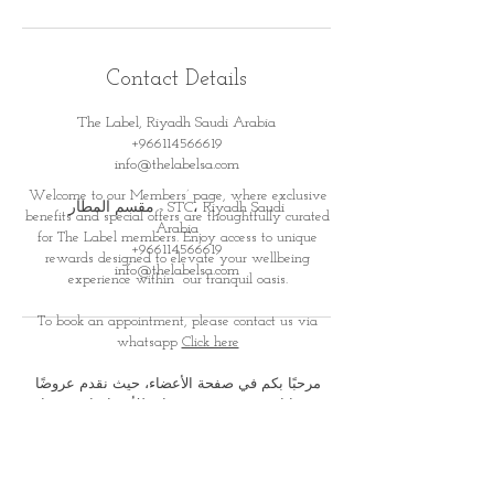
Contact Details
The Label, Riyadh Saudi Arabia
+966114566619
info@thelabelsa.com
Welcome to our Members’ page, where exclusive
مقسم المطار - STC، Riyadh Saudi
benefits and special offers are thoughtfully curated
Arabia
for
The Label members. Enjoy access to unique
+966114566619
rewards designed to elevate your wellbeing
info@thelabelsa.com
experience within
our tranquil oasis.
To book an appointment, please contact us via
whatsapp
Click here
مرحبًا بكم في صفحة الأعضاء، حيث نقدم عروضًا
ومزايا حصرية صُممت بعناية للأعضاء. استمتعوا
بمكافآت وتجارب خاصة تعزز
رحلتكم نحو الاسترخاء
والعناية الذاتية في أجوائنا الهادئة والفاخرة
لحجز موعد، يرجى التواصل معنا عبر الواتس