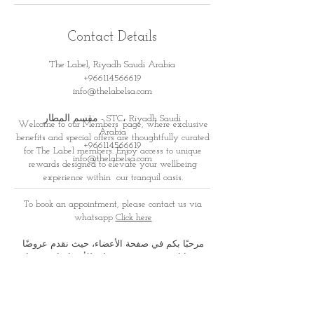
Contact Details
The Label, Riyadh Saudi Arabia
+966114566619
info@thelabelsa.com
مقسم المطار - STC، Riyadh Saudi
Welcome to our Members’ page, where exclusive
Arabia
benefits and special offers are thoughtfully curated
+966114566619
for
The Label members. Enjoy access to unique
info@thelabelsa.com
rewards designed to elevate your wellbeing
experience within
our tranquil oasis.
To book an appointment, please contact us via
whatsapp
Click here
مرحبًا بكم في صفحة الأعضاء، حيث نقدم عروضًا
ومزايا حصرية صُممت بعناية للأعضاء. استمتعوا
بمكافآت وتجارب خاصة تعزز
رحلتكم نحو الاسترخاء
والعناية الذاتية في أجوائنا الهادئة والفاخرة
لحجز موعد، يرجى التواصل معنا عبر الواتس