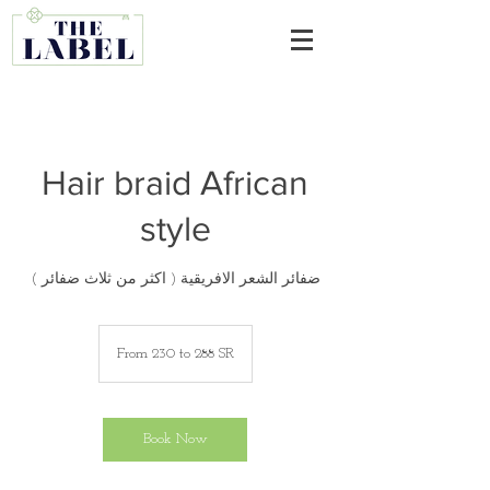
Hair braid African
style
ضفائر الشعر الافريقية ( اكثر من ثلاث ضفائر )
From
230
From 230 to 288 SR
to
288
SR
Book Now