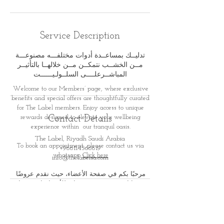
Service Description
تدليــك بمساعــدة أدوات مختلفـــه مصنوعـــة
مــن الخشــب نتمكــن مــن خلالهــا بالتأثيــر
المباشــرعلــــى السلــولـيــــــت
Welcome to our Members’ page, where exclusive
benefits and special offers are thoughtfully curated
for
The Label members. Enjoy access to unique
rewards designed to elevate your wellbeing
Contact Details
experience within
our tranquil oasis.
The Label, Riyadh Saudi Arabia
To book an appointment, please contact us via
+966114566619
whatsapp
Click here
info@thelabelsa.com
مرحبًا بكم في صفحة الأعضاء، حيث نقدم عروضًا
ومزايا حصرية صُممت بعناية للأعضاء. استمتعوا
بمكافآت وتجارب خاصة تعزز
رحلتكم نحو الاسترخاء
والعناية الذاتية في أجوائنا الهادئة والفاخرة
لحجز موعد، يرجى التواصل معنا عبر الواتس