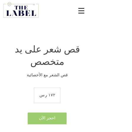
قص شعر على يد
متخصص
قص الشعر مع الأخصائية
١٧٢
ريال
سعودي
احجز الآن