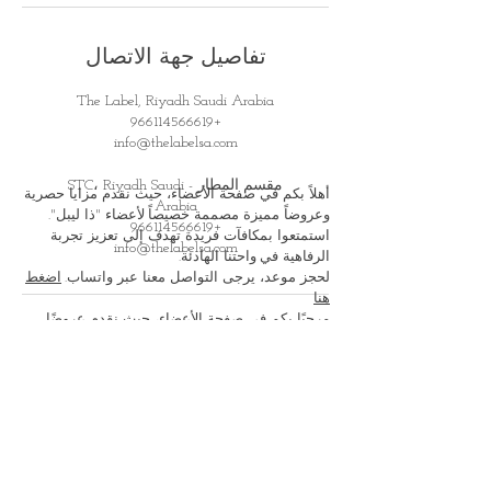
تفاصيل جهة الاتصال
The Label, Riyadh Saudi Arabia
+966114566619
info@thelabelsa.com
مقسم المطار - STC، Riyadh Saudi
أهلاً بكم في صفحة الأعضاء، حيث نقدم مزايا حصرية
Arabia
وعروضاً مميزة مصممة خصيصاً
لأعضاء "ذا ليبل".
+966114566619
استمتعوا بمكافآت فريدة تهدف إلى تعزيز تجربة
info@thelabelsa.com
الرفاهية في
واحتنا الهادئة.
لحجز موعد، يرجى التواصل معنا عبر واتساب.
اضغط
هنا
مرحبًا بكم في صفحة الأعضاء، حيث نقدم عروضًا
ومزايا حصرية ممتازة جدًا للأعضاء. استمتعوا
بمكافآت وتجارية خاصة حيث تتوجهون
نحو الاسترخاء
في أجوائنا الهادئة والفاخرة
للحجز، يرجى التواصل معنا عبر الواتس اب
اضغط
هنا