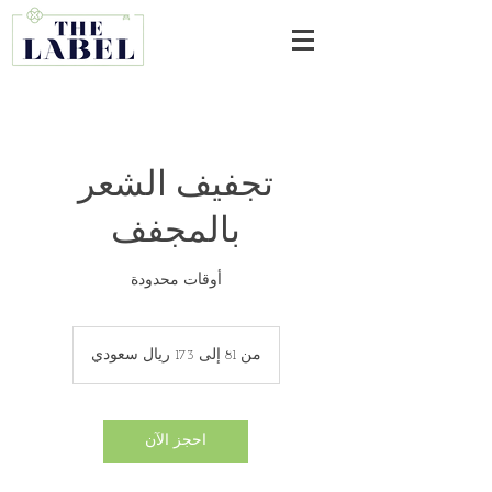
تجفيف الشعر
بالمجفف
أوقات محدودة
من
81
من 81 إلى 173 ريال سعودي
إلى
173
ريال
سعودي
احجز الآن