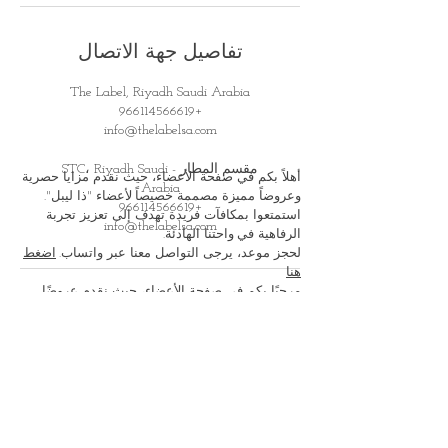
تفاصيل جهة الاتصال
The Label, Riyadh Saudi Arabia
+966114566619
info@thelabelsa.com
مقسم المطار - STC، Riyadh Saudi
أهلاً بكم في صفحة الأعضاء، حيث نقدم مزايا حصرية
Arabia
وعروضاً مميزة مصممة خصيصاً
لأعضاء "ذا ليبل".
+966114566619
استمتعوا بمكافآت فريدة تهدف إلى تعزيز تجربة
info@thelabelsa.com
الرفاهية في
واحتنا الهادئة.
لحجز موعد، يرجى التواصل معنا عبر واتساب.
اضغط
هنا
مرحبًا بكم في صفحة الأعضاء، حيث نقدم عروضًا
ومزايا حصرية ممتازة جدًا للأعضاء. استمتعوا
بمكافآت وتجارية خاصة حيث تتوجهون
نحو الاسترخاء
في أجوائنا الهادئة والفاخرة
للحجز، يرجى التواصل معنا عبر الواتس اب
اضغط
هنا