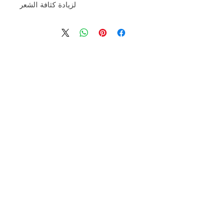
لزيادة كثافة الشعر
سبا ، صالون ، أزياء ، متجر ، وأكثر من ذلك.
افتح الحواس ، وافتح الباب وادخل
إلى واحتنا.
© ٢٠١٩ ذا ليبل إس إيه، الرياض