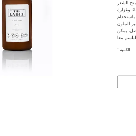
منح الشعر
نًا وغزارة
باستخدام
ر الملون
فضل، يمكن
لبلسم معا
الكمية
*